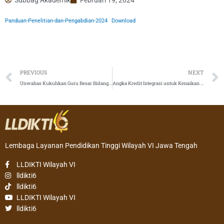
Panduan-Penelitian-dan-Pengabdian-2024
Download
Prev
PREVIOUS
NEXT
Unwahas Kukuhkan Guru Besar Bidang Teknik Mesin, Terapkan Spiritualisasi Ilmu Pengetahuan Modern
Angka Kredit Integrasi untuk Kenaikan Pangkat Periode April 2024
Lembaga Layanan Pendidikan Tinggi Wilayah VI Jawa Tengah
LLDIKTI Wilayah VI
lldikti6
lldikti6
LLDIKTI Wilayah VI
lldikti6