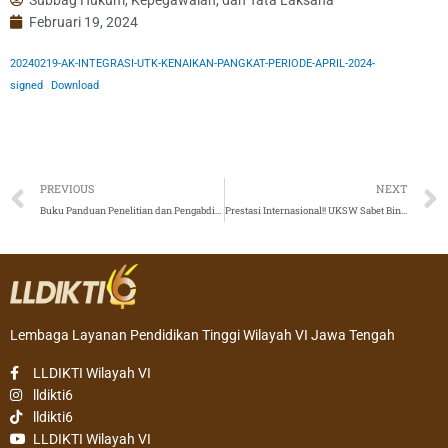
Februari 19, 2024
20240219-AK-INTEGRASI-UTK-KENAIKAN-PANGKAT-PERIODE-APRIL-2024-
signed
Download
Prev
PREVIOUS
NEXT
Buku Panduan Penelitian dan Pengabdian kepada Masyarakat Tahun 2024 PT Akademik
Prestasi Internasional!! UKSW Sabet Bintang Tiga secara Menyeluruh dan Bintang Lima untuk Employability dari QS Stars
Lembaga Layanan Pendidikan Tinggi Wilayah VI Jawa Tengah
LLDIKTI Wilayah VI
lldikti6
lldikti6
LLDIKTI Wilayah VI