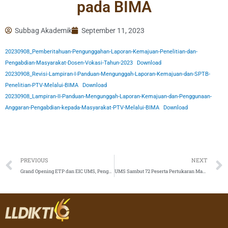
pada BIMA
Subbag Akademik
September 11, 2023
20230908_Pemberitahuan-Pengunggahan-Laporan-Kemajuan-Penelitian-dan-
Pengabdian-Masyarakat-Dosen-Vokasi-Tahun-2023
Download
20230908_Revisi-Lampiran-I-Panduan-Mengunggah-Laporan-Kemajuan-dan-SPTB-
Penelitian-PTV-Melalui-BIMA
Download
20230908_Lampiran-II-Panduan-Mengunggah-Laporan-Kemajuan-dan-Penggunaan-
Anggaran-Pengabdian-kepada-Masyarakat-PTV-Melalui-BIMA
Download
Prev
PREVIOUS
NEXT
Grand Opening ETP dan EIC UMS, Penguasaan Bahasa Inggris Itu Penting
UMS Sambut 72 Peserta Pertukaran Mahasiswa Merdeka 3