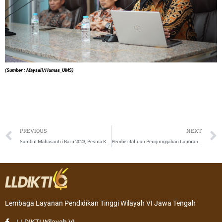
(Sumber : Maysali/Humas_UMS)
Prev
PREVIOUS
NEXT
Sambut Mahasantri Baru 2023, Pesma KH Mas Mansur UMS Gelar Grand Opening Khutbatul ‘Arsy
Pemberitahuan Pengunggahan Laporan Kemajuan Penelitian danPengabdian kepada Masyarakat Vokasi Tahun 2023 pada BIMA
Lembaga Layanan Pendidikan Tinggi Wilayah VI Jawa Tengah