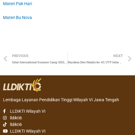
Materi Pak Hari
Materi Bu Nova
Prev
PREVIOUS
NEXT
Gelar International Summer Camp 2023, Totalwin Ajak Mahasiswa Thailand Pelajari Sejarah Semarang
Rayakan Dies Natalis ke-43, UTP Gelar Wayangan hingga Rapat Senat Terbuka
Lembaga Layanan Pendidikan Tinggi Wilayah VI Jawa Tengah
LLDIKTI Wilayah VI
lldikti6
lldikti6
LLDIKTI Wilayah VI