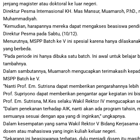
jenjang magister atau doktoral ke luar negeri.
Direktur Pesma Internasional KH. Mas Mansur, Muamaroh, P.hD.
Muhammadiyah.
“Kemudian, harapannya mereka dapat mengakses beasiswa pendidik
Direktur Pesma pada Sabtu, (10/12).
Menurutnya, MSPP Batch ke V ini spesial karena hanya dilaskan
yang berbeda.
“Pada periode ini hanya dibuka satu batch. Ini awal untuk belaj
tambahnya.
Dalam sambutannya, Muamaroh mengucapkan terimakasih kepada 
MSPP Batch ke V.
“Nanti Prof. Em. Sutrisna dapat memberikan pengarahannya leb
Prof. Supriyono dapat memberikan pengantar agar kegiatan ini bis
Prof. Em. Sutrisna, M.Kes selaku Wakil Rektor IV mengucapkan se
“Dalam penekanan terhadap AIK, nanti akan ada program tahsin,
semuanya sesuai dengan apa yang di inginkan,” ungkapnya.
Dalam kesempatan yang sama Wakil Rektor V Bidang Kerjasama dan
dosen atau mahasiswa yang ingin kuliah keluar negeri.
“Sekarang ini beasiswanya terbatas, dulu menjadi dosen itu mas