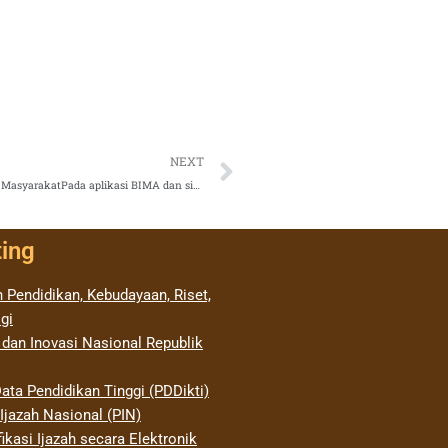
Next
NEXT
Batas Akhir Unggah Laporan Penelitian dan Pengabdian kepada MasyarakatPada aplikasi BIMA dan sistem ekontrak LLDIKTI Wilayah VI
ting
 Pendidikan, Kebudayaan, Riset,
gi
 dan Inovasi Nasional Republik
ata Pendidikan Tinggi (PDDikti)
jazah Nasional (PIN)
ikasi Ijazah secara Elektronik