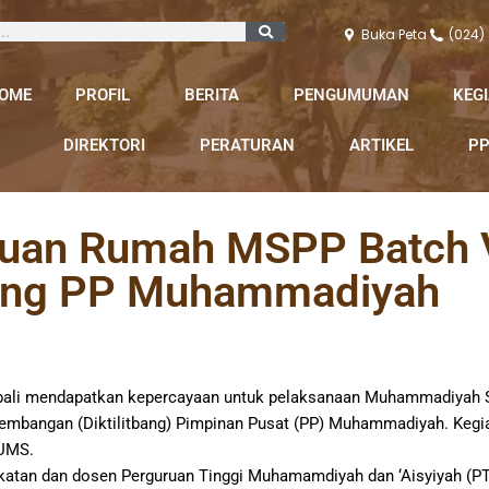
Buka Peta
(024)
OME
PROFIL
BERITA
PENGUMUMAN
KEG
DIREKTORI
PERATURAN
ARTIKEL
PP
Tuan Rumah MSPP Batch V
tbang PP Muhammadiyah
li mendapatkan kepercayaan untuk pelaksanaan Muhammadiyah Sc
embangan (Diktilitbang) Pimpinan Pusat (PP) Muhammadiyah. Kegiat
 UMS.
katan dan dosen Perguruan Tinggi Muhamamdiyah dan ‘Aisyiyah (P