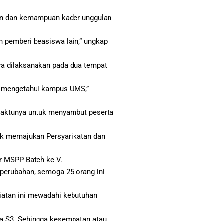
pan dan kemampuan kader unggulan
n pemberi beasiswa lain,” ungkap
ya dilaksanakan pada dua tempat
bih mengetahui kampus UMS,”
waktunya untuk menyambut peserta
uk memajukan Persyarikatan dan
ar MSPP Batch ke V.
perubahan, semoga 25 orang ini
giatan ini mewadahi kebutuhan
ya S3. Sehingga kesempatan atau