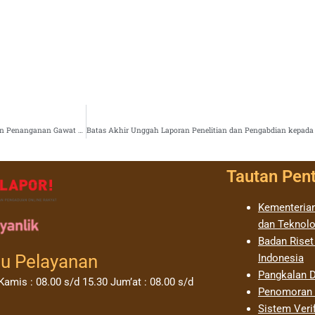
Tim P3DAI UMS Gandeng PPM MBS Yogyakarta Bekali Santri Husada Ketrampilan Penanganan Gawat Darurat
Tautan Pen
Kementerian
dan Teknolo
Badan Riset
u Pelayanan
Indonesia
Pangkalan D
Kamis : 08.00 s/d 15.30 Jum’at : 08.00 s/d
Penomoran I
Sistem Verif