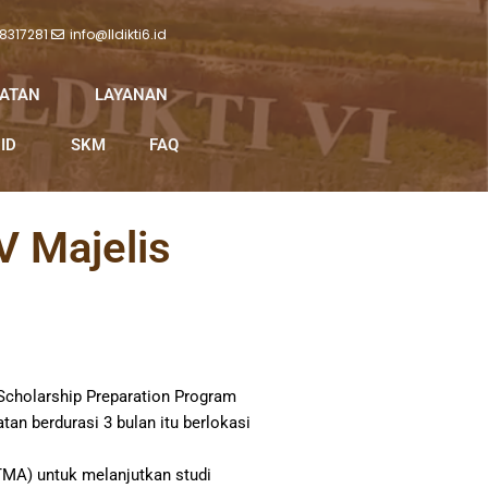
 8317281
info@lldikti6.id
IATAN
LAYANAN
ID
SKM
FAQ
 Majelis
holarship Preparation Program
an berdurasi 3 bulan itu berlokasi
TMA) untuk melanjutkan studi