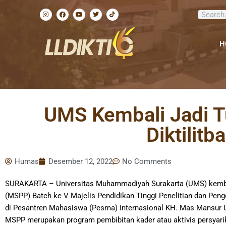
Lewati
I
F
Y
T
T
Search
ke
n
a
o
w
i
s
c
u
i
k
konten
t
e
t
t
t
a
b
u
t
o
g
o
b
e
k
H
r
o
e
r
a
k
m
UMS Kembali Jadi 
Diktili
Humas
Desember 12, 2022
No Comments
SURAKARTA – Universitas Muhammadiyah Surakarta (UMS) kemba
(MSPP) Batch ke V Majelis Pendidikan Tinggi Penelitian dan Peng
di Pesantren Mahasiswa (Pesma) Internasional KH. Mas Mansur
MSPP merupakan program pembibitan kader atau aktivis persyari