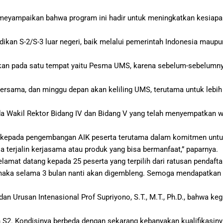
, meyampaikan bahwa program ini hadir untuk meningkatkan kesia
an S-2/S-3 luar negeri, baik melalui pemerintah Indonesia maupu
akan pada satu tempat yaitu Pesma UMS, karena sebelum-sebelumn
ar bersama, dan minggu depan akan keliling UMS, terutama untuk le
Wakil Rektor Bidang IV dan Bidang V yang telah menyempatkan 
ih kepada pengembangan AIK peserta terutama dalam komitmen unt
a terjalin kerjasama atau produk yang bisa bermanfaat,” paparnya.
lamat datang kepada 25 peserta yang terpilih dari ratusan pendaft
 maka selama 3 bulan nanti akan digembleng. Semoga mendapatkan 
 Urusan Intenasional Prof Supriyono, S.T., M.T., Ph.D., bahwa ke
ih S2. Kondisinya berbeda dengan sekarang kebanyakan kualifikasin