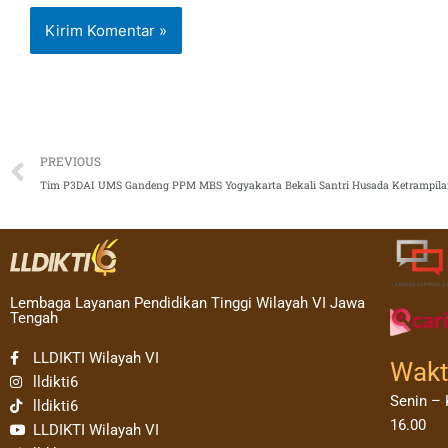
Prev
PREVIOUS
Lembaga Layanan Pendidikan Tinggi Wilayah VI Jawa
Tengah
LLDIKTI Wilayah VI
Wakt
lldikti6
Senin – 
lldikti6
16.00
LLDIKTI Wilayah VI