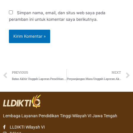
Simpan nama, email, dan situs web saya pada
peramban ini untuk komentar saya berikutnya.
Prev
PREVIOUS
NEXT
Batas Akhir Unggah Laporan Penelitian dan Pengabdian kepada Masyarakat (DIKSI)
Perpanjangan Masa Unggah Laporan Akhir Program Penelitian dan Pengabdian kepada Masyarakat Tahun Anggaran 2022 (DIKTIRISTEK)
Lembaga Layanan Pendidikan Tinggi Wilayah VI Jawa Tengah
LLDIKTI Wilayah VI