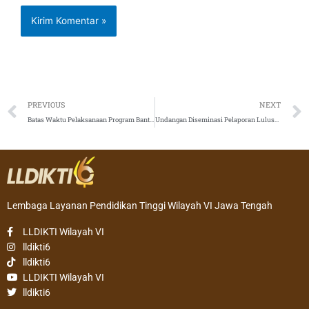
Prev
PREVIOUS
NEXT
Batas Waktu Pelaksanaan Program Bantuan APS
Undangan Diseminasi Pelaporan Lulusan pada Sistem Tracer Study 2.0 bagi Perguruan Tinggi Swasta di lingkungan LLDIKTI Wilayah VI Tahun 2022
Lembaga Layanan Pendidikan Tinggi Wilayah VI Jawa Tengah
LLDIKTI Wilayah VI
lldikti6
lldikti6
LLDIKTI Wilayah VI
lldikti6