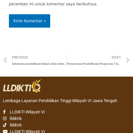
peramban ini untuk komentar saya berikutnya.
Prev
PREVIOUS
NEXT
Informasi pendaftaran bakal calon rektor Universitas Sahid Surakarta Periode 2023-2027
Penawaran Pendaftaran Perguruan Tinggi sebagai Penyelenggara PMDSU batch VII
Lembaga Layanan Pendidikan Tinggi Wilayah VI Jawa Tengah
LLDIKTI Wilayah VI
lldikti6
lldikti6
LLDIKTI Wilayah VI