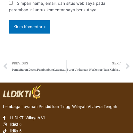
Simpan nama, email, dan situs web saya pada
peramban ini untuk komentar saya berikutnya.
Prev
PREVIOUS
NEXT
Pendaftaran Dosen Pembimbing Lapangan (DPL) Program MSIB Angkatan 3
Surat Undangan Workshop Tata Kelola Standar Perpustakaan Perguruan Tinggi di Lingkungan LLDIKTI Wilayah VI TA 2022
Lembaga Layanan Pendidikan Tinggi Wilayah VI Jawa Tengah
LLDIKTI Wilayah VI
lldikti6
lldikti6