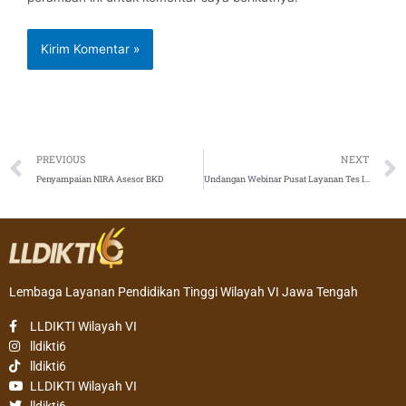
Prev
PREVIOUS
NEXT
Penyampaian NIRA Asesor BKD
Undangan Webinar Pusat Layanan Tes Indonesia
Lembaga Layanan Pendidikan Tinggi Wilayah VI Jawa Tengah
LLDIKTI Wilayah VI
lldikti6
lldikti6
LLDIKTI Wilayah VI
lldikti6