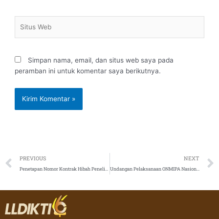
Situs
Web
Simpan nama, email, dan situs web saya pada
peramban ini untuk komentar saya berikutnya.
Prev
PREVIOUS
NEXT
Penetapan Nomor Kontrak Hibah Penelitian dan Pengabdian Tahun 2022 Tahap Kedua
Undangan Pelaksanaan ONMIPA Nasional 2022