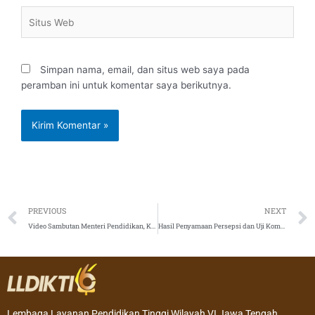
Situs
Web
Simpan nama, email, dan situs web saya pada
peramban ini untuk komentar saya berikutnya.
Prev
PREVIOUS
NEXT
Video Sambutan Menteri Pendidikan, Kebudayaan, Riset, dan Teknologi terkait PKKMB Tahun 2022
Hasil Penyamaan Persepsi dan Uji Kompetensi Asesor Beban Kerja Dosen (BKD) Tahun 2022
Lembaga Layanan Pendidikan Tinggi Wilayah VI Jawa Tengah