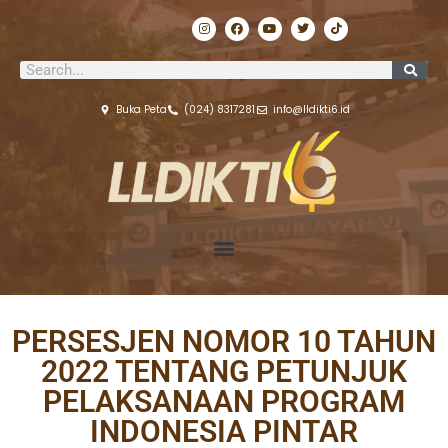
Lewati
I
F
Y
T
T
ke
n
a
o
w
i
s
c
u
i
k
konten
t
e
t
t
t
Search
a
b
u
t
o
g
o
b
e
k
r
o
e
r
a
k
Buka Peta
(024) 8317281
info@lldikti6.id
m
PERSESJEN NOMOR 10 TAHUN
2022 TENTANG PETUNJUK
PELAKSANAAN PROGRAM
INDONESIA PINTAR