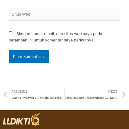
Situs
Web
Simpan nama, email, dan situs web saya pada
peramban ini untuk komentar saya berikutnya.
Prev
PREVIOUS
NEXT
LLDIKTI Wilayah VIII melakukan benchmarking ke LLDIKTI Wilayah VI
Sosialisasi dan Pendampingan KIP Kuliah Merdeka di Lingkungan LLDIKTI Wilayah VI Tahun 2022