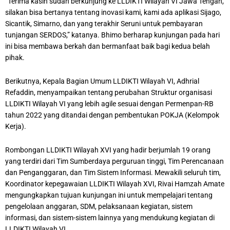
“Terima kasih sudah berkunjung ke LLDIKTI Wilayah VI Jawa Tengah,
silakan bisa bertanya tentang inovasi kami, kami ada aplikasi Sijago,
Sicantik, Simarno, dan yang terakhir Seruni untuk pembayaran
tunjangan SERDOS,” katanya. Bhimo berharap kunjungan pada hari
ini bisa membawa berkah dan bermanfaat baik bagi kedua belah
pihak.
Berikutnya, Kepala Bagian Umum LLDIKTI Wilayah VI, Adhrial
Refaddin, menyampaikan tentang perubahan Struktur organisasi
LLDIKTI Wilayah VI yang lebih agile sesuai dengan Permenpan-RB
tahun 2022 yang ditandai dengan pembentukan POKJA (Kelompok
Kerja).
Rombongan LLDIKTI Wilayah XVI yang hadir berjumlah 19 orang
yang terdiri dari Tim Sumberdaya perguruan tinggi, Tim Perencanaan
dan Penganggaran, dan Tim Sistem Informasi. Mewakili seluruh tim,
Koordinator kepegawaian LLDIKTI Wilayah XVI, Rivai Hamzah Amate
mengungkapkan tujuan kunjungan ini untuk mempelajari tentang
pengelolaan anggaran, SDM, pelaksanaan kegiatan, sistem
informasi, dan sistem-sistem lainnya yang mendukung kegiatan di
LLDIKTI Wilayah VI.