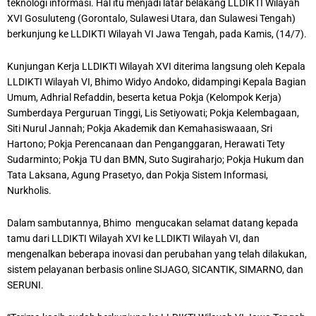
teknologi informasi. Hal itu menjadi latar belakang LLDIKTI Wilayah
XVI Gosuluteng (Gorontalo, Sulawesi Utara, dan Sulawesi Tengah)
berkunjung ke LLDIKTI Wilayah VI Jawa Tengah, pada Kamis, (14/7).
Kunjungan Kerja LLDIKTI Wilayah XVI diterima langsung oleh Kepala
LLDIKTI Wilayah VI, Bhimo Widyo Andoko, didampingi Kepala Bagian
Umum, Adhrial Refaddin, beserta ketua Pokja (Kelompok Kerja)
Sumberdaya Perguruan Tinggi, Lis Setiyowati; Pokja Kelembagaan,
Siti Nurul Jannah; Pokja Akademik dan Kemahasiswaaan, Sri
Hartono; Pokja Perencanaan dan Penganggaran, Herawati Tety
Sudarminto; Pokja TU dan BMN, Suto Sugiraharjo; Pokja Hukum dan
Tata Laksana, Agung Prasetyo, dan Pokja Sistem Informasi,
Nurkholis.
Dalam sambutannya, Bhimo mengucakan selamat datang kepada
tamu dari LLDIKTI Wilayah XVI ke LLDIKTI Wilayah VI, dan
mengenalkan beberapa inovasi dan perubahan yang telah dilakukan,
sistem pelayanan berbasis online SIJAGO, SICANTIK, SIMARNO, dan
SERUNI.