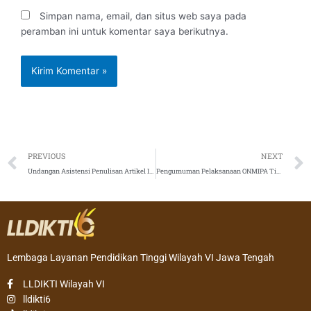
Simpan nama, email, dan situs web saya pada
peramban ini untuk komentar saya berikutnya.
Prev
PREVIOUS
NEXT
Undangan Asistensi Penulisan Artikel Ilmiah Pada Jurnal Bereputasi Tahun 2022
Pengumuman Pelaksanaan ONMIPA Tingkat Wilayah Tahun 2022
Lembaga Layanan Pendidikan Tinggi Wilayah VI Jawa Tengah
LLDIKTI Wilayah VI
lldikti6