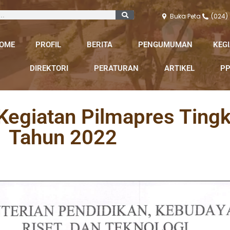
Buka Peta
(024)
OME
PROFIL
BERITA
PENGUMUMAN
KEG
DIREKTORI
PERATURAN
ARTIKEL
PP
egiatan Pilmapres Tingk
Tahun 2022