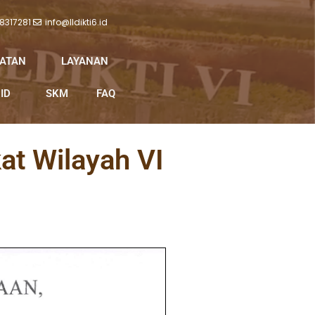
 8317281
info@lldikti6.id
IATAN
LAYANAN
ID
SKM
FAQ
at Wilayah VI