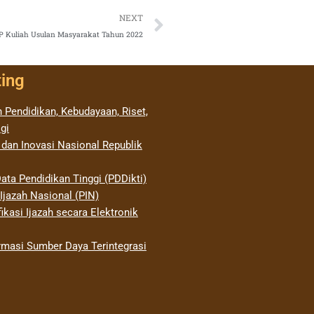
Next
NEXT
KIP Kuliah Usulan Masyarakat Tahun 2022
ting
 Pendidikan, Kebudayaan, Riset,
gi
 dan Inovasi Nasional Republik
ata Pendidikan Tinggi (PDDikti)
jazah Nasional (PIN)
ikasi Ijazah secara Elektronik
rmasi Sumber Daya Terintegrasi