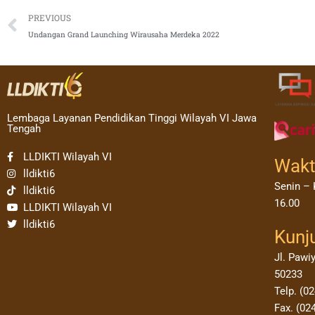
Prev
PREVIOUS
Undangan Grand Launching Wirausaha Merdeka 2022
Lembaga Layanan Pendidikan Tinggi Wilayah VI Jawa
Tengah
LLDIKTI Wilayah VI
Wakt
lldikti6
Senin – 
lldikti6
16.00
LLDIKTI Wilayah VI
lldikti6
Kunj
Jl. Pawi
50233
Telp. (0
Fax. (02