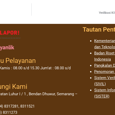
Verifikasi 
Tautan Pen
Kementerian
dan Teknolo
Badan Riset
u Pelayanan
Indonesia
Pangkalan D
Kamis : 08.00 s/d 15.30 Jum’at : 08.00 s/d
Penomoran I
Sistem Verif
(SIVIL)
ungi Kami
Sistem Info
yatan Luhur I / 1 , Bendan Dhuwur, Semarang –
(SISTER)
24) 8317281, 8311521
4) 8311273