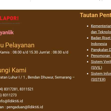
Tautan Pen
Kementerian
dan Teknolo
Badan Riset
u Pelayanan
Indonesia
Pangkalan D
Kamis : 08.00 s/d 15.30 Jum’at : 08.00 s/d
Penomoran I
Sistem Verif
(SIVIL)
ungi Kami
Sistem Info
yatan Luhur I / 1 , Bendan Dhuwur, Semarang –
(SISTER)
24) 8317281, 8311521
4) 8311273
nfo@lldikti6.id
n : pengaduan@lldikti6.id