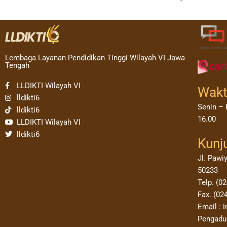
Lembaga Layanan Pendidikan Tinggi Wilayah VI Jawa
Tengah
LLDIKTI Wilayah VI
Wakt
lldikti6
Senin – 
lldikti6
16.00
LLDIKTI Wilayah VI
lldikti6
Kunj
Jl. Pawi
50233
Telp. (0
Fax. (02
Email : i
Pengadua