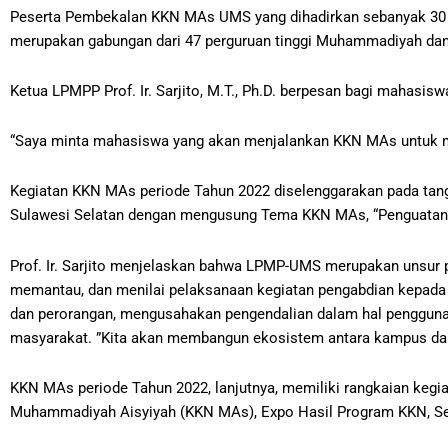
Peserta Pembekalan KKN MAs UMS yang dihadirkan sebanyak 30 ma
merupakan gabungan dari 47 perguruan tinggi Muhammadiyah dan 
Ketua LPMPP Prof. Ir. Sarjito, M.T., Ph.D. berpesan bagi mahasis
“Saya minta mahasiswa yang akan menjalankan KKN MAs untuk me
Kegiatan KKN MAs periode Tahun 2022 diselenggarakan pada tang
Sulawesi Selatan dengan mengusung Tema KKN MAs, “Penguatan A
Prof. Ir. Sarjito menjelaskan bahwa LPMP-UMS merupakan unsur
memantau, dan menilai pelaksanaan kegiatan pengabdian kepada m
dan perorangan, mengusahakan pengendalian dalam hal penggun
masyarakat. ”Kita akan membangun ekosistem antara kampus dan 
KKN MAs periode Tahun 2022, lanjutnya, memiliki rangkaian kegiata
Muhammadiyah Aisyiyah (KKN MAs), Expo Hasil Program KKN, Semin