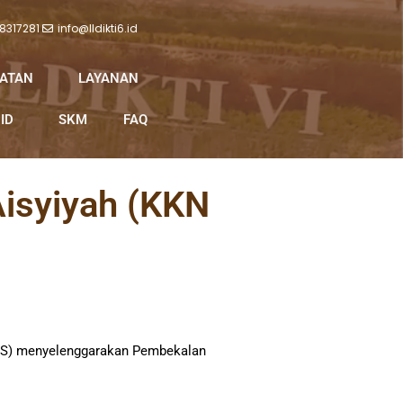
 8317281
info@lldikti6.id
IATAN
LAYANAN
ID
SKM
FAQ
isyiyah (KKN
MS) menyelenggarakan Pembekalan