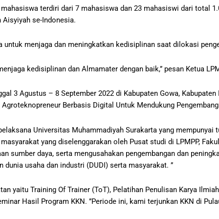
hasiswa terdiri dari 7 mahasiswa dan 23 mahasiswi dari total 1.
Aisyiyah se-Indonesia.
wa untuk menjaga dan meningkatkan kedisiplinan saat dilokasi peng
njaga kedisiplinan dan Almamater dengan baik,” pesan Ketua LPM
gal 3 Agustus – 8 September 2022 di Kabupaten Gowa, Kabupaten 
groteknopreneur Berbasis Digital Untuk Mendukung Pengembangan
 pelaksana Universitas Muhammadiyah Surakarta yang mempunyai 
asyarakat yang diselenggarakan oleh Pusat studi di LPMPP, Fakul
aan sumber daya, serta mengusahakan pengembangan dan peningk
dunia usaha dan industri (DUDI) serta masyarakat. ”
n yaitu Training Of Trainer (ToT), Pelatihan Penulisan Karya Ilmiah
ar Hasil Program KKN. ”Periode ini, kami terjunkan KKN di Pulau 