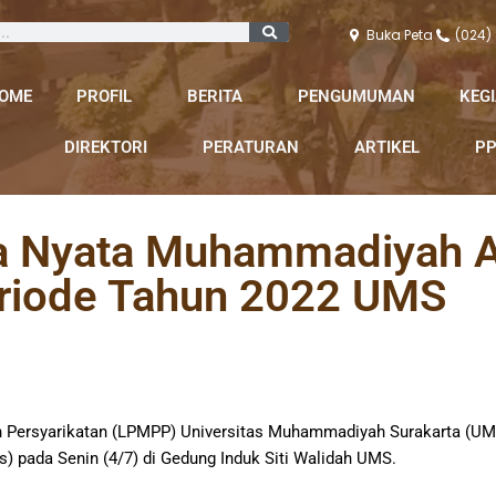
Buka Peta
(024)
OME
PROFIL
BERITA
PENGUMUMAN
KEG
DIREKTORI
PERATURAN
ARTIKEL
PP
ja Nyata Muhammadiyah A
riode Tahun 2022 UMS
 Persyarikatan (LPMPP) Universitas Muhammadiyah Surakarta (U
pada Senin (4/7) di Gedung Induk Siti Walidah UMS.