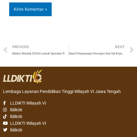
Prev
PREVIOUS
NEXT
Materi Bimtek SIAGA untuk Operator PT Angkatan II
Hasil Penyamaan Persepsi dan Uji Kompetensi Asesor BKD LLDIKTI Wilayah VI Angkatan II
Lembaga Layanan Pendidikan Tinggi Wilayah VI Jawa Tengah
LLDIKTI Wilayah VI
lldikti6
lldikti6
LLDIKTI Wilayah VI
lldikti6