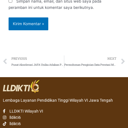
Simpan nama, email, dan situs web saya pada
peramban ini untuk komentar saya berikutnya.
Prev
PREVIOUS
NEXT
Pusat Akselerasi JAFA Unika Adakan Percepatan Bagi Para Dosennya
Permohonan Pengisian Data Prestasi Mahasiswa
Lembaga Layanan Pendidikan Tinggi Wilayah VI Jawa Tengah
LLDIKTI Wilayah VI
lldikti6
lldikti6