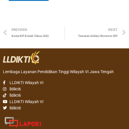
Prev
PREVIOUS
NEXT
Kuota KIP Kuliah Tahun 2022
Tawaran Seleksi Reviewer BPI
Lembaga Layanan Pendidikan Tinggi Wilayah VI Jawa Tengah
LLDIKTI Wilayah VI
lldikti6
lldikti6
LLDIKTI Wilayah VI
lldikti6