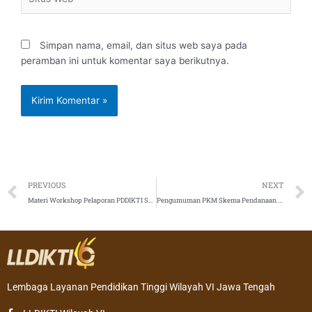
Web
Simpan nama, email, dan situs web saya pada
peramban ini untuk komentar saya berikutnya.
Prev
PREVIOUS
NEXT
Materi Workshop Pelaporan PDDIKTI Semester Gasal 2021/2022
Pengumuman PKM Skema Pendanaan Tahun 2022 – Diktiristek
Lembaga Layanan Pendidikan Tinggi Wilayah VI Jawa Tengah