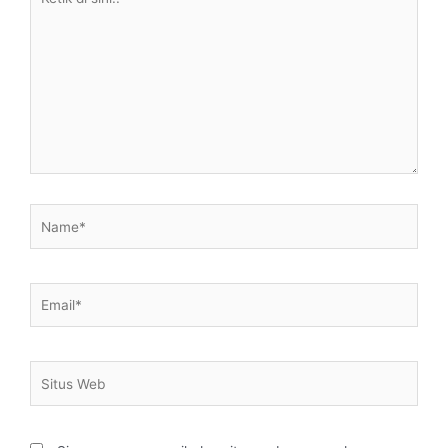
di
sini..
Name*
Email*
Situs
Web