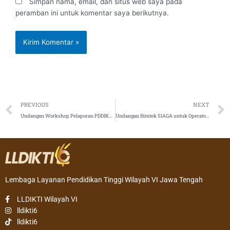
Simpan nama, email, dan situs web saya pada
peramban ini untuk komentar saya berikutnya.
Prev
PREVIOUS
NEXT
Undangan Workshop Pelaporan PDDIKTI Semester Gasal 2021/2022
Undangan Bimtek SIAGA untuk Operator Perguruan Tinggi Angkatan 2
Lembaga Layanan Pendidikan Tinggi Wilayah VI Jawa Tengah
LLDIKTI Wilayah VI
lldikti6
lldikti6