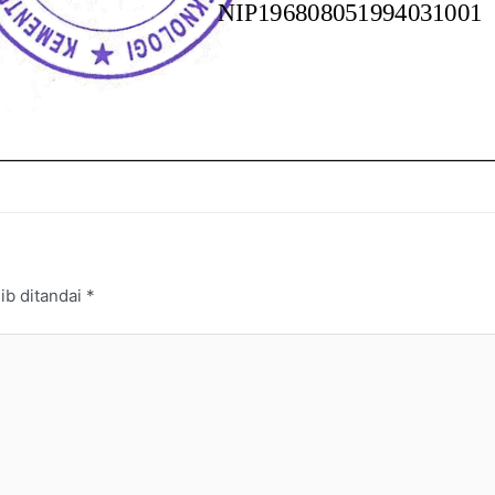
ib ditandai
*