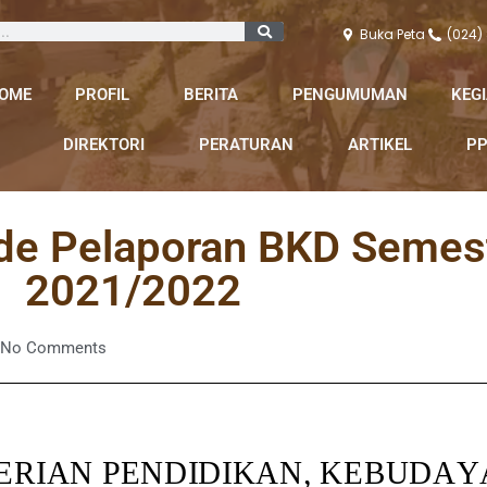
Buka Peta
(024)
OME
PROFIL
BERITA
PENGUMUMAN
KEG
DIREKTORI
PERATURAN
ARTIKEL
PP
de Pelaporan BKD Semest
2021/2022
No Comments