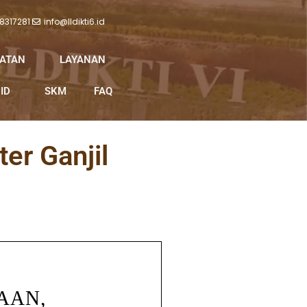
 8317281
info@lldikti6.id
IATAN
LAYANAN
ID
SKM
FAQ
er Ganjil