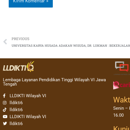
Prev
PREVIOUS
UNIVERSITAS KARYA HUSADA ADAKAN WISUDA, DR. LUKMAN : BEKERJALAH
Lembaga Layanan Pendidikan Tinggi Wilayah VI Jawa
Tengah
LLDIKTI Wilayah VI
Wakt
lldikti6
Senin – 
lldikti6
16.00
LLDIKTI Wilayah VI
lldikti6
Kunj