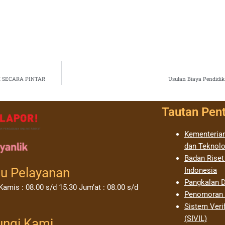
 SECARA PINTAR
Usulan Biaya Pendidi
Tautan Pen
Kementerian
dan Teknolo
Badan Riset
u Pelayanan
Indonesia
Pangkalan D
Kamis : 08.00 s/d 15.30 Jum’at : 08.00 s/d
Penomoran I
Sistem Verif
(SIVIL)
ungi Kami