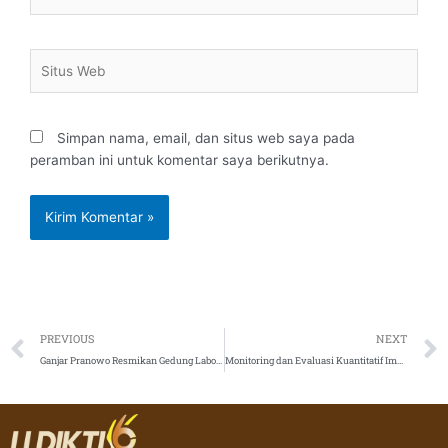
Situs
Web
Simpan nama, email, dan situs web saya pada
peramban ini untuk komentar saya berikutnya.
Prev
PREVIOUS
NEXT
Ganjar Pranowo Resmikan Gedung Laboratorium Saintek UNISNU Jepara
Monitoring dan Evaluasi Kuantitatif Implementasi Pendidikan Antikorupsi di Perguruan Tinggi Negeri dan Swasta Tahun 2021