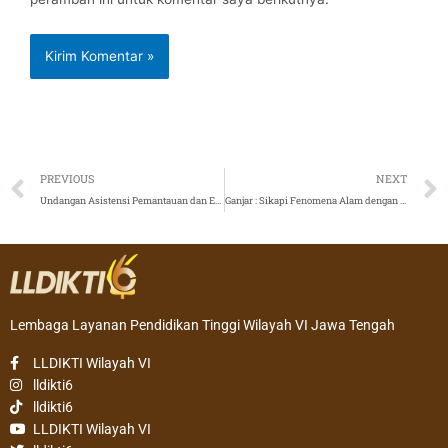
Prev
PREVIOUS
NEXT
Undangan Asistensi Pemantauan dan Evaluasi Peringkat Akreditasi
Ganjar : Sikapi Fenomena Alam dengan “Ilmu Titen”
Lembaga Layanan Pendidikan Tinggi Wilayah VI Jawa Tengah
LLDIKTI Wilayah VI
lldikti6
lldikti6
LLDIKTI Wilayah VI