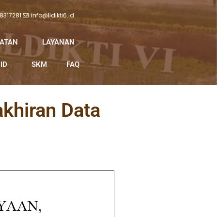
 8317281
info@lldikti6.id
IATAN
LAYANAN
ID
SKM
FAQ
khiran Data