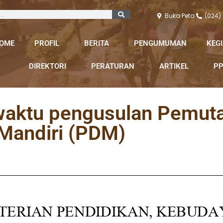
Buka Peta
(024)
OME
PROFIL
BERITA
PENGUMUMAN
KEG
DIREKTORI
PERATURAN
ARTIKEL
PP
waktu pengusulan Pemuta
Mandiri (PDM)