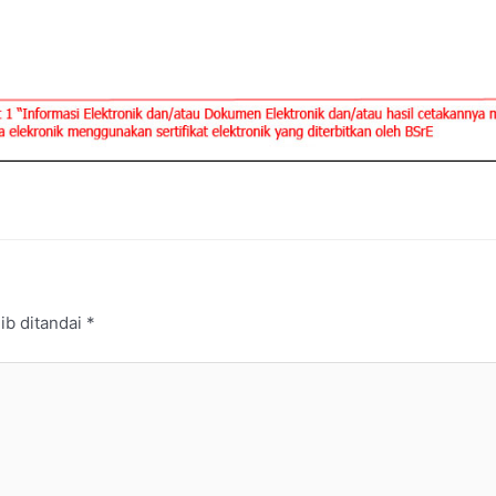
ib ditandai
*