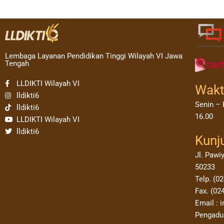
Lembaga Layanan Pendidikan Tinggi Wilayah VI Jawa
Tengah
LLDIKTI Wilayah VI
Wakt
lldikti6
Senin – 
lldikti6
16.00
LLDIKTI Wilayah VI
lldikti6
Kunj
Jl. Pawi
50233
Telp. (0
Fax. (02
Email : i
Pengadua