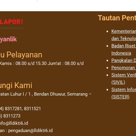
Tautan Pen
Kementerian
dan Teknolo
Badan Riset
u Pelayanan
Indonesia
Pangkalan D
Kamis : 08.00 s/d 15.30 Jum’at : 08.00 s/d
Penomoran I
Sistem Verif
(SIVIL)
ungi Kami
Sistem Info
yatan Luhur I / 1 , Bendan Dhuwur, Semarang –
(SISTER)
24) 8317281, 8311521
4) 8311273
nfo@lldikti6.id
n : pengaduan@lldikti6.id