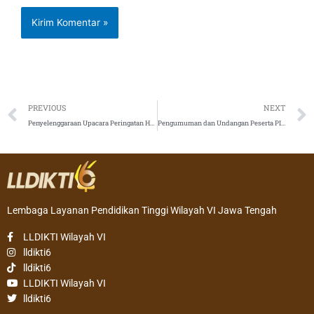
Prev
PREVIOUS
NEXT
Penyelenggaraan Upacara Peringatan Hari Kesaktian Pancasila Tahun 2021
Pengumuman dan Undangan Peserta PIMNAS Ke-34 Tahun 2021
Lembaga Layanan Pendidikan Tinggi Wilayah VI Jawa Tengah
LLDIKTI Wilayah VI
lldikti6
lldikti6
LLDIKTI Wilayah VI
lldikti6