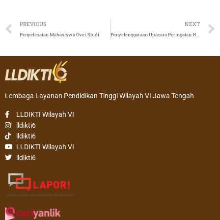
Prev
PREVIOUS
NEXT
Penyelesaian Mahasiswa Over Studi
Penyelenggaraan Upacara Peringatan Hari Kesaktian Pancasila Tahun 2021
Lembaga Layanan Pendidikan Tinggi Wilayah VI Jawa Tengah
LLDIKTI Wilayah VI
lldikti6
lldikti6
LLDIKTI Wilayah VI
lldikti6