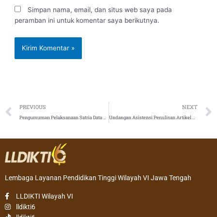
Simpan nama, email, dan situs web saya pada
peramban ini untuk komentar saya berikutnya.
Prev
PREVIOUS
NEXT
Pengumuman Pelaksanaan Satria Data 2021
Undangan Asistensi Penulisan Artikel Karya Ilmiah Pada Jurnal Bereputasi Tahun 2021 Angkatan II dan Angkatan III
Lembaga Layanan Pendidikan Tinggi Wilayah VI Jawa Tengah
LLDIKTI Wilayah VI
lldikti6