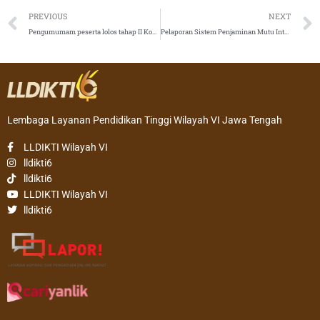
Prev
PREVIOUS
NEXT
Pengumumam peserta lolos tahap II Kontes Robot Indonesia tahun 2021
Pelaporan Sistem Penjaminan Mutu Internal
Lembaga Layanan Pendidikan Tinggi Wilayah VI Jawa Tengah
LLDIKTI Wilayah VI
lldikti6
lldikti6
LLDIKTI Wilayah VI
lldikti6