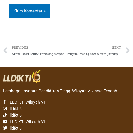
Prev
PREVIOUS
NEXT
Akbid Bhakti Pertiwi Pemalang Menyatu ke Politeknik Muhammadiyah Tegal
Pengumuman Uji Coba Sistem (Dummy Rounds) NUDC KDMI Tahun 2021
Lembaga Layanan Pendidikan Tinggi Wilayah VI Jawa Tengah
LLDIKTI Wilayah VI
lldikti6
lldikti6
LLDIKTI Wilayah VI
lldikti6