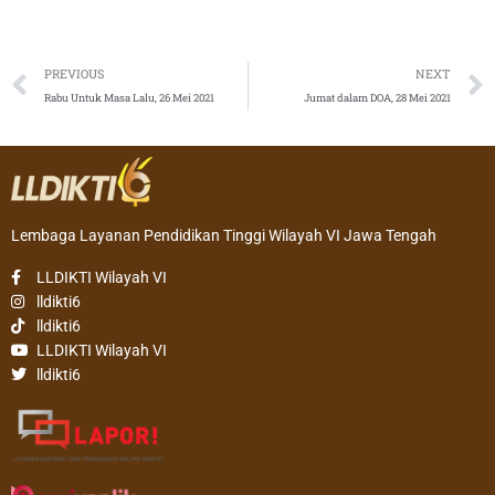
Prev
PREVIOUS
NEXT
Rabu Untuk Masa Lalu, 26 Mei 2021
Jumat dalam DOA, 28 Mei 2021
Lembaga Layanan Pendidikan Tinggi Wilayah VI Jawa Tengah
LLDIKTI Wilayah VI
lldikti6
lldikti6
LLDIKTI Wilayah VI
lldikti6