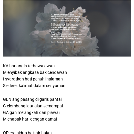
KA bar angin terbawa awan
M enyibak angkasa bak cendawan
I syaratkan hati penuhi halaman
S ederet kalimat dalam senyuman
GEN ang pasang di garis pantai
G elombang laut alun semampai
GA gah melangkah dan piawai
M enapak hari dengan damai
OP era hidup bak air hujan