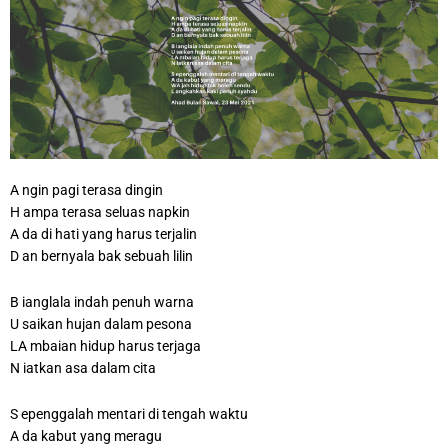
A ngin pagi terasa dingin
H ampa terasa seluas napkin
A da di hati yang harus terjalin
D an bernyala bak sebuah lilin
B ianglala indah penuh warna
U saikan hujan dalam pesona
LA mbaian hidup harus terjaga
N iatkan asa dalam cita
S epenggalah mentari di tengah waktu
A da kabut yang meragu