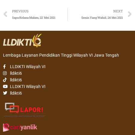
Prev
PREVIOUS
NEXT
Sapa Kelana Malam, 22` Mei 2021
Senin Yang Wahid, 24 Mei 2021
Lembaga Layanan Pendidikan Tinggi Wilayah VI Jawa Tengah
LLDIKTI Wilayah VI
lldikti6
lldikti6
LLDIKTI Wilayah VI
lldikti6