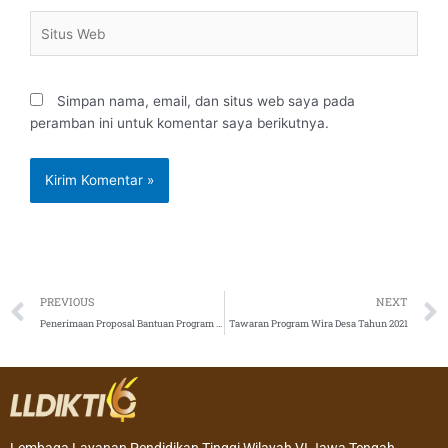
Situs
Web
Simpan nama, email, dan situs web saya pada
peramban ini untuk komentar saya berikutnya.
Prev
PREVIOUS
NEXT
Penerimaan Proposal Bantuan Program Fasilitasi Tracer Study Tahun 2021
Tawaran Program Wira Desa Tahun 2021
Lembaga Layanan Pendidikan Tinggi Wilayah VI Jawa Tengah