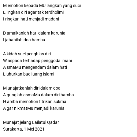
M emohon kepada MU langkah yang suci
E lingkan diri agar tak terdholimi
I ringkan hati menjadi madani
D amaikanlah hati dalam karunia
I jabahilah doa hamba
A kidah suci penghias diri
W aspada terhadap penggoda imani
A smaMu mengendam dalam hati
L uhurkan budi uang islami
M unajatkanlah diri dalam doa
A gunglah asmaMu dalam diri hamba
H amba memohon fitrikan sukma
A gar nikmatMu menjadi karunia
Munajat jelang Lailatul Qadar
Surakarta, 1 Mei 2021