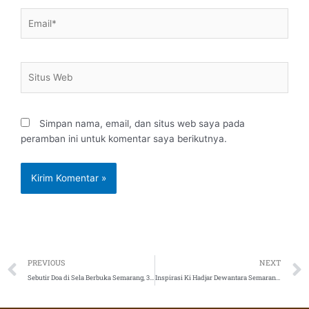
Email*
Situs
Web
Simpan nama, email, dan situs web saya pada
peramban ini untuk komentar saya berikutnya.
Prev
PREVIOUS
NEXT
Sebutir Doa di Sela Berbuka Semarang, 30 April 2021
Inspirasi Ki Hadjar Dewantara Semarang, 2 Mei 2021