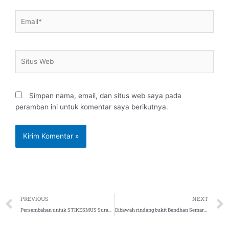
Email*
Situs
Web
Simpan nama, email, dan situs web saya pada
peramban ini untuk komentar saya berikutnya.
Prev
PREVIOUS
NEXT
Persembahan untuk STIKESMUS Surakarta Semarang, 13 April 2021
Dibawah rindang bukit Bendhan Semarang, 15 April 2021