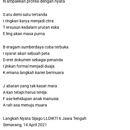
N ampakkan profesi dengan nyata
S atu demi satu tertanda
I ringkan karya menjadi citra
T ersusun kedalam urutan eska
E ling akan masa purna
B eragam sumberdaya coba terbuka
I syarat akan sebuah peta
D eret dokumen sebagai penanda
I jinkan formal menjadi duaja
K emana langkah karier bermuara
J abatan yang tak kasat mata
A kan tetapi harus tereja
F ase kehidupan anak manusia
A rah asa menuju muara
Langkah Nyata Sijago LLDIKTI 6 Jawa Tengah
Semarang, 14 April 2021