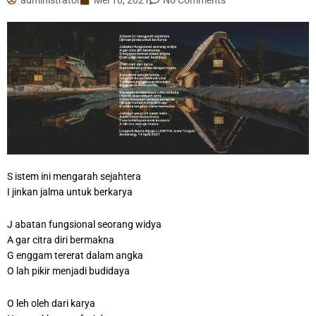
S istem ini mengarah sejahtera
I jinkan jalma untuk berkarya
J abatan fungsional seorang widya
A gar citra diri bermakna
G enggam tererat dalam angka
O lah pikir menjadi budidaya
O leh oleh dari karya