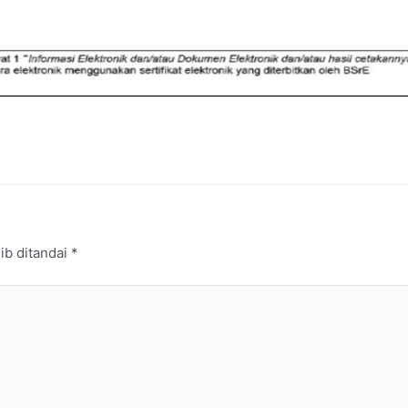
ib ditandai
*