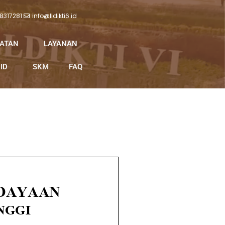
 8317281
info@lldikti6.id
IATAN
LAYANAN
ID
SKM
FAQ