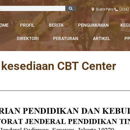
Buka Peta
(024)
OME
PROFIL
BERITA
PENGUMUMAN
KEG
DIREKTORI
PERATURAN
ARTIKEL
PP
 kesediaan CBT Center