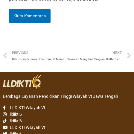
Prev
PREVIOUS
NEXT
Bak Surya Di Paras Bulan Tua, 21 Maret 2021
Tawaran Mengikuti Program KMMI Tahun 2021
Lembaga Layanan Pendidikan Tinggi Wilayah VI Jawa Tengah
LLDIKTI Wilayah VI
lldikti6
lldikti6
LLDIKTI Wilayah VI
lldikti6