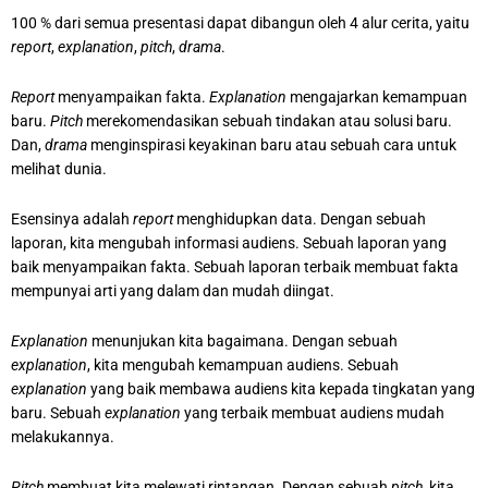
100 % dari semua presentasi dapat dibangun oleh 4 alur cerita, yaitu
report
,
explanation
,
pitch
,
drama
.
Report
menyampaikan fakta.
Explanation
mengajarkan kemampuan
baru.
Pitch
merekomendasikan sebuah tindakan atau solusi baru.
Dan,
drama
menginspirasi keyakinan baru atau sebuah cara untuk
melihat dunia.
Esensinya adalah
report
menghidupkan data. Dengan sebuah
laporan, kita mengubah informasi audiens. Sebuah laporan yang
baik menyampaikan fakta. Sebuah laporan terbaik membuat fakta
mempunyai arti yang dalam dan mudah diingat.
Explanation
menunjukan kita bagaimana. Dengan sebuah
explanation
, kita mengubah kemampuan audiens. Sebuah
explanation
yang baik membawa audiens kita kepada tingkatan yang
baru. Sebuah
explanation
yang terbaik membuat audiens mudah
melakukannya.
Pitch
membuat kita melewati rintangan. Dengan sebuah
pitch
, kita