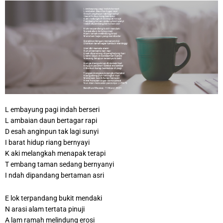
L embayung pagi indah berseri
L ambaian daun bertagar rapi
D esah anginpun tak lagi sunyi
I barat hidup riang bernyayi
K aki melangkah menapak terapi
T embang taman sedang bernyanyi
I ndah dipandang bertaman asri
E lok terpandang bukit mendaki
N arasi alam tertata pinuji
A lam ramah melindung erosi