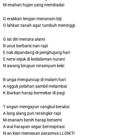
M enahan hujan yang membadai
G erakkan lengan menanam biji
O lahkan tanah agar tumbuh meninggi
G iat diri menata alami
R unut berbaris nan rapi
E nak dipandang di penghujung hari
E nersi sejuk di kedalaman nurani
N awang birupun tersenyum keki
B unga menguncup di malam hari
A ngguk pelahan sambil melambai
K ibarkan harap bermekar di pagi
T angan mengayun cangkul beraksi
A lang alang pun tersingkir rapi
M enanam benih harap bersemi
A wal harapan segar berrespirasi
N an kian menawan parasnya LLDIKTI