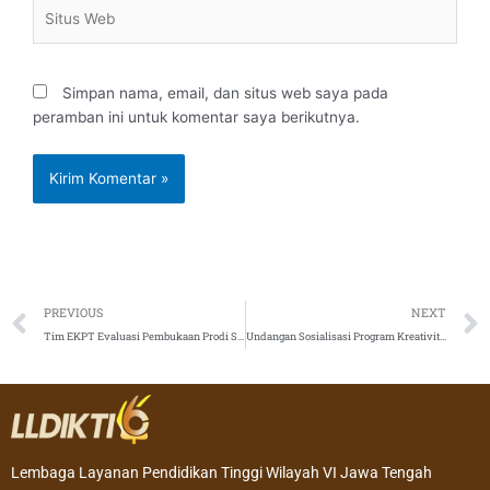
Situs
Web
Simpan nama, email, dan situs web saya pada
peramban ini untuk komentar saya berikutnya.
Prev
PREVIOUS
NEXT
Tim EKPT Evaluasi Pembukaan Prodi S-3 Akuntansi UKSW
Undangan Sosialisasi Program Kreativitas Mahasiswa (PKM) Vokasi Tahun 2021
Lembaga Layanan Pendidikan Tinggi Wilayah VI Jawa Tengah