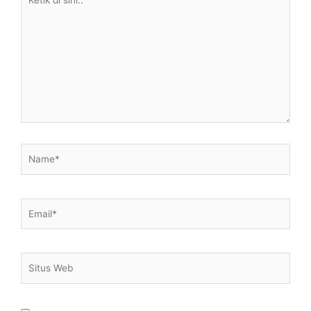
di
sini..
Name*
Email*
Situs
Web