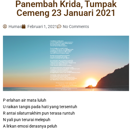
Panembah Krida, Tumpak
Cemeng 23 Januari 2021
Humas
Februari 1, 2021
No Comments
P erlahan air mata luluh
U raikan tangis pada hati yang tersentuh
R antai silaturrakhim pun terasa runtuh
N yali pun terurai melepuh
A lirkan emosi derasnya peluh