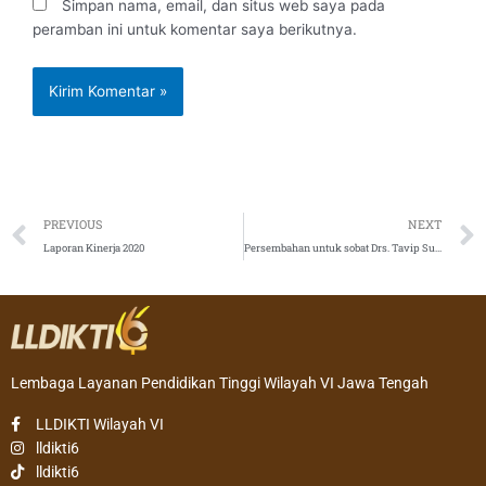
Simpan nama, email, dan situs web saya pada
peramban ini untuk komentar saya berikutnya.
Prev
PREVIOUS
NEXT
Laporan Kinerja 2020
Persembahan untuk sobat Drs. Tavip Supriyanto. M.Si Tengger, Radite Asih, 24 Januari 2021
Lembaga Layanan Pendidikan Tinggi Wilayah VI Jawa Tengah
LLDIKTI Wilayah VI
lldikti6
lldikti6