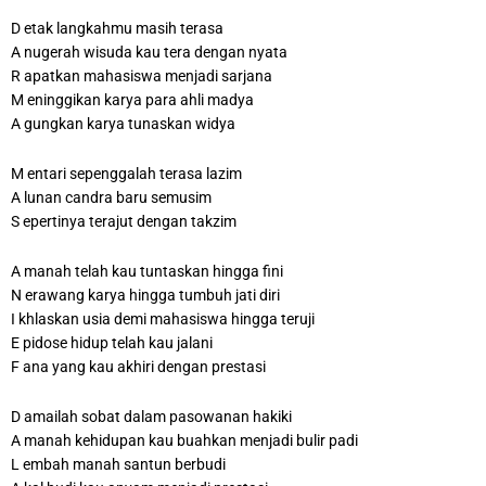
D etak langkahmu masih terasa
A nugerah wisuda kau tera dengan nyata
R apatkan mahasiswa menjadi sarjana
M eninggikan karya para ahli madya
A gungkan karya tunaskan widya
M entari sepenggalah terasa lazim
A lunan candra baru semusim
S epertinya terajut dengan takzim
A manah telah kau tuntaskan hingga fini
N erawang karya hingga tumbuh jati diri
I khlaskan usia demi mahasiswa hingga teruji
E pidose hidup telah kau jalani
F ana yang kau akhiri dengan prestasi
D amailah sobat dalam pasowanan hakiki
A manah kehidupan kau buahkan menjadi bulir padi
L embah manah santun berbudi