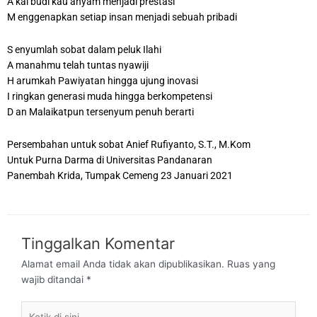
A kal budi kau anyam menjadi prestasi
M enggenapkan setiap insan menjadi sebuah pribadi
S enyumlah sobat dalam peluk Ilahi
A manahmu telah tuntas nyawiji
H arumkah Pawiyatan hingga ujung inovasi
I ringkan generasi muda hingga berkompetensi
D an Malaikatpun tersenyum penuh berarti
Persembahan untuk sobat Anief Rufiyanto, S.T., M.Kom
Untuk Purna Darma di Universitas Pandanaran
Panembah Krida, Tumpak Cemeng 23 Januari 2021
Tinggalkan Komentar
Alamat email Anda tidak akan dipublikasikan.
Ruas yang
wajib ditandai
*
Ketik