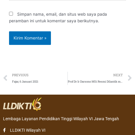
Simpan nama, email, dan situs web saya pada
peramban ini untuk komentar saya berikutnya.
Prev
PREVIOUS
NEXT
Fajar, 6 Januari 2021
Prof Dr Ir Darsono MSi Resmi Dilantik menjadi Rektor UMK Periode 2021-2025
Lembaga Layanan Pendidikan Tinggi Wilayah VI Jawa Tengah
LLDIKTI Wilayah VI