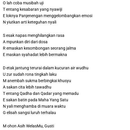
O lah coba musibah uji
T entang kesabaran yang nyawiji
E loknya Panjenengan menggelombangkan emosi
N yiutkan arti keteguhan nyali
S esak napas menghilangkan rasa
A mpunkan diri dari dosa
R emaskan kesombongan seorang jalma
E maskan syahadat lebih bermakna
D etak jantung terurai dalam kucuran air wudhu
U zur sudah rona tingkah laku
M anembah sukma berbingkai khusyu
A sakan cita lebih tawadhu
T entang Qadha dan Qadar yang memadu
E sakan batin pada Maha Yang Satu
N yali menghamba di muara waktu
G elisah sangsi luruh terhalau
M ohon Asih WelasMu, Gusti