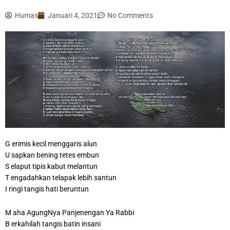
Humas
Januari 4, 2021
No Comments
G erimis kecil menggaris alun
U sapkan bening tetes embun
S elaput tipis kabut melantun
T engadahkan telapak lebih santun
I ringi tangis hati beruntun
M aha AgungNya Panjenengan Ya Rabbi
B erkahilah tangis batin insani