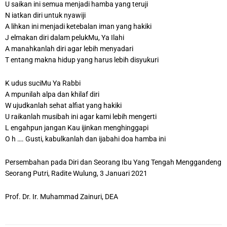
U saikan ini semua menjadi hamba yang teruji
N iatkan diri untuk nyawiji
A lihkan ini menjadi ketebalan iman yang hakiki
J elmakan diri dalam pelukMu, Ya Ilahi
A manahkanlah diri agar lebih menyadari
T entang makna hidup yang harus lebih disyukuri
K udus suciMu Ya Rabbi
A mpunilah alpa dan khilaf diri
W ujudkanlah sehat alfiat yang hakiki
U raikanlah musibah ini agar kami lebih mengerti
L engahpun jangan Kau ijinkan menghinggapi
O h …. Gusti, kabulkanlah dan ijabahi doa hamba ini
Persembahan pada Diri dan Seorang Ibu Yang Tengah Menggandeng
Seorang Putri, Radite Wulung, 3 Januari 2021
Prof. Dr. Ir. Muhammad Zainuri, DEA