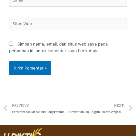
Situs
Web
Simpan nama, email, dan situs web saya pada
peramban ini untuk komentar saya berikutnya.
Prev
PREVIOUS
NEXT
Persembahan Maha Guru Sang Panuntun Katur Bapa Prof. Dr. Miyasto, SU 2 Januari 2021
Pemberitahuan Unggah Luaran Wajib dan Luaran Tambahan Tahun Anggaran 2020 serta kewajiban lainnya