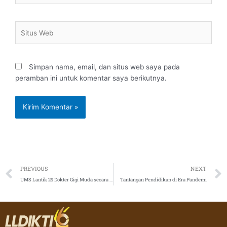
Situs
Web
Simpan nama, email, dan situs web saya pada
peramban ini untuk komentar saya berikutnya.
Prev
PREVIOUS
NEXT
UMS Lantik 29 Dokter Gigi Muda secara Virtual, 16 Lulusan Mendapat Nilai Sangat Memuaskan
Tantangan Pendidikan di Era Pandemi