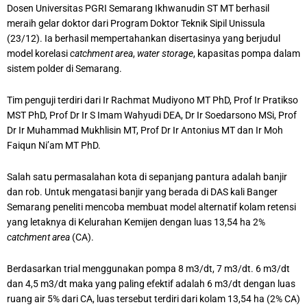
Dosen Universitas PGRI Semarang Ikhwanudin ST MT berhasil
meraih gelar doktor dari Program Doktor Teknik Sipil Unissula
(23/12). Ia berhasil mempertahankan disertasinya yang berjudul
model korelasi
catchment area
,
water storage
, kapasitas pompa dalam
sistem polder di Semarang.
Tim penguji terdiri dari Ir Rachmat Mudiyono MT PhD, Prof Ir Pratikso
MST PhD, Prof Dr Ir S Imam Wahyudi DEA, Dr Ir Soedarsono MSi, Prof
Dr Ir Muhammad Mukhlisin MT, Prof Dr Ir Antonius MT dan Ir Moh
Faiqun Ni’am MT PhD.
Salah satu permasalahan kota di sepanjang pantura adalah banjir
dan rob. Untuk mengatasi banjir yang berada di DAS kali Banger
Semarang peneliti mencoba membuat model alternatif kolam retensi
yang letaknya di Kelurahan Kemijen dengan luas 13,54 ha 2%
catchment area
(CA).
Berdasarkan trial menggunakan pompa 8 m3/dt, 7 m3/dt. 6 m3/dt
dan 4,5 m3/dt maka yang paling efektif adalah 6 m3/dt dengan luas
ruang air 5% dari CA, luas tersebut terdiri dari kolam 13,54 ha (2% CA)