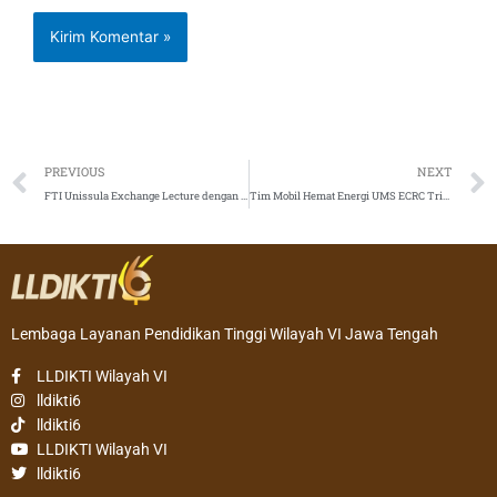
Prev
PREVIOUS
NEXT
FTI Unissula Exchange Lecture dengan San Pedro Filipina
Tim Mobil Hemat Energi UMS ECRC Trisula Raih Juara 2 Kontes Mobil Hemat Energi 2020
Lembaga Layanan Pendidikan Tinggi Wilayah VI Jawa Tengah
LLDIKTI Wilayah VI
lldikti6
lldikti6
LLDIKTI Wilayah VI
lldikti6