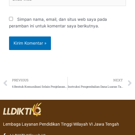
Web
Simpan nama, email, dan situs web saya pada
peramban ini untuk komentar saya berikutnya.
Prev
PREVIOUS
NEXT
6 Bentuk Komunikasi Selain Penjelasan Yang Dapat Membantu Peningkatan Pemahaman Pesan Presentasi Untuk Audiens Anda
Instruksi Pengembalian Dana Luaran Tambahan dan Mengunggah SPTB
Lembaga Layanan Pendidikan Tinggi Wilayah VI Jawa Tengah