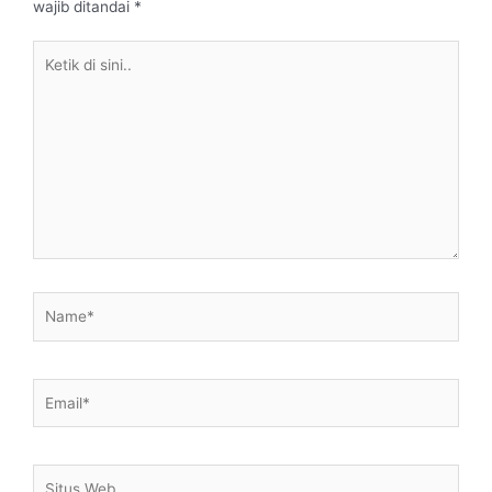
wajib ditandai
*
Ketik
di
sini..
Name*
Email*
Situs