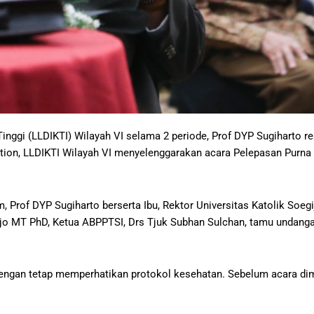
ggi (LLDIKTI) Wilayah VI selama 2 periode, Prof DYP Sugiharto r
ion, LLDIKTI Wilayah VI menyelenggarakan acara Pelepasan Purna 
Prof DYP Sugiharto berserta Ibu, Rektor Universitas Katolik Soegi
jo MT PhD, Ketua ABPPTSI, Drs Tjuk Subhan Sulchan, tamu undangan
 dengan tetap memperhatikan protokol kesehatan. Sebelum acara di