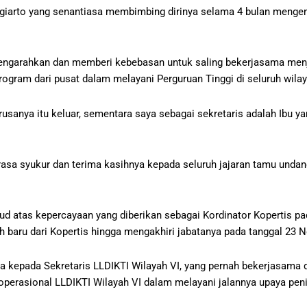
arto yang senantiasa membimbing dirinya selama 4 bulan mengem
engarahkan dan memberi kebebasan untuk saling bekerjasama menj
program dari pusat dalam melayani Perguruan Tinggi di seluruh wil
Urusanya itu keluar, sementara saya sebagai sekretaris adalah Ibu 
asa syukur dan terima kasihnya kepada seluruh jajaran tamu unda
 atas kepercayaan yang diberikan sebagai Kordinator Kopertis pa
 baru dari Kopertis hingga mengakhiri jabatanya pada tanggal 23 
a kepada Sekretaris LLDIKTI Wilayah VI, yang pernah bekerjasama
perasional LLDIKTI Wilayah VI dalam melayani jalannya upaya peni