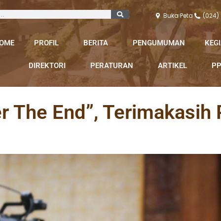
Buka Peta
(024)
OME
PROFIL
BERITA
PENGUMUMAN
KEG
DIREKTORI
PERATURAN
ARTIKEL
PP
er The End”, Terimakasih