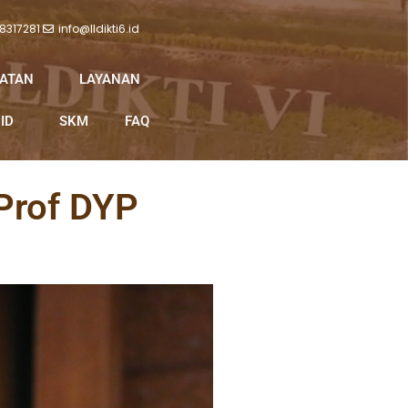
 8317281
info@lldikti6.id
IATAN
LAYANAN
ID
SKM
FAQ
 Prof DYP