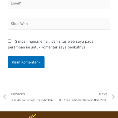
Situs
Web
Simpan nama, email, dan situs web saya pada
peramban ini untuk komentar saya berikutnya.
Prev
PREVIOUS
NEXT
Pendidik dan Tenaga Kependidikan
Siti Afiah Raih Gelar Doktor di Usia 69 Tahun